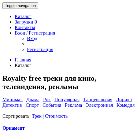
Toggle navigation
Каталог
Загрузки 0
Контакты
Вход / Регистрация
Вход
Регистрация
Главная
Каталог
Royalty free треки для кино,
телевидения, рекламы
Минимал
Драма
Рок
Популярная
Танцевальная
Лирика
Детектив
Спорт
События
Реклама
Электронная
Комедия
Сортировать:
Трек
|
Стоимость
Орнамент